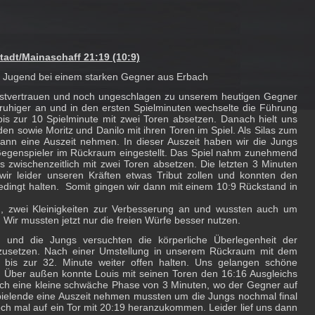
adt/Mainaschaff 21:19 (10:9)
D Jugend bei einem starken Gegner aus Erbach
bstvertrauen und noch ungeschlagen zu unserem heutigen Gegner
 ruhiger an und in den ersten Spielminuten wechselte die Führung
is zur 10 Spielminute mit zwei Toren absetzen. Danach hielt uns
den sowie Moritz und Danilo mit ihren Toren im Spiel. Als Silas zum
dann eine Auszeit nehmen. In dieser Auszeit haben wir die Jungs
 Gegenspieler im Rückraum eingestellt. Das Spiel nahm zunehmend
 zwischenzeitlich mit zwei Toren absetzen. Die letzten 3 Minuten
wir leider unseren Kräften etwas Tribut zollen und konnten den
dingt halten. Somit gingen wir dann mit einem 10:9 Rückstand in
n, zwei Kleinigkeiten zur Verbesserung an und wussten auch um
Wir mussten jetzt nur die freien Würfe besser nutzen.
 und die Jungs versuchten die körperliche Überlegenheit der
usetzen. Nach einer Umstellung in unserem Rückraum mit dem
l bis zur 32. Minute weiter offen halten. Uns gelangen schöne
. Über außen konnte Louis mit seinen Toren den 16:16 Ausgleichs
anach eine kleine schwäche Phase von 3 Minuten, wo der Gegner auf
Spielende eine Auszeit nehmen mussten um die Jungs nochmal final
och mal auf ein Tor mit 20:19 heranzukommen. Leider lief uns dann