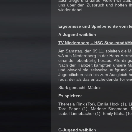
auch Siege und darauf wollen wir aufb
uns über den Zuspruch und hoffen Ih
wieder dabei.
Ergebnisse und Spielberichte vom 
A-Jugend weiblich
TV Niedernberg – HSG Stockstadt/Ma
Am Samstag, den 09.11. spielten die M
wA aus Niedernberg in der Hans-Herman
einander ebenbürtig heraus. Allerding
Nach der Halbzeit kämpften unsere Mä
und obwohl sie zeitweise aufgrund v
Jugendlichen sich bis zum Ausgleich h
raus, der als das entscheidende Tor e
Stark gemacht, Mädels!
Es spielten:
Theresia Rink (Tor), Emilia Hock (1), L
Tara Peper (1), Marlene Stegmann, 
Isabel Linnebacher (1), Emily Blaha (Tor
C-Jugend weiblich