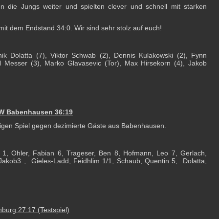
n die Jungs weiter und spielten clever und schnell mit starken
mit dem Endstand 34:0. Wir sind sehr stolz auf euch!
nik Dolatta (7), Viktor Schwab (2), Dennis Kulakowski (2), Fynn
 Messer (3), Marko Glavasevic (Tor), Max Hirsekorn (4), Jakob
RW Babenhausen 36:19
itigen Spiel gegen dezimierte Gäste aus Babenhausen.
n 1, Ohler, Fabian 6, Trageser, Ben 8, Hofmann, Leo 7, Gerlach,
 Jakob3 , Gieles-Ladd, Feidhlim 1/1, Schaub, Quentin 5, Dolatta,
burg 27:17 (Testspiel)