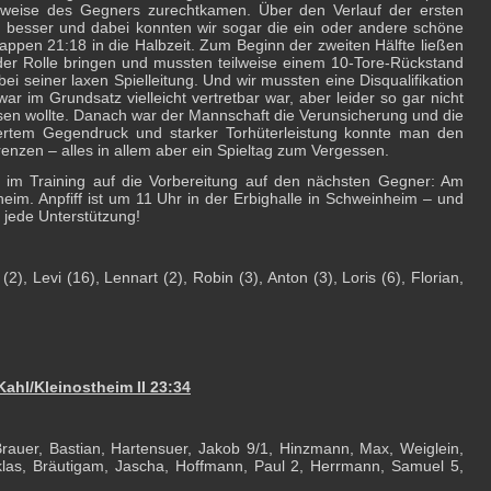
elweise des Gegners zurechtkamen. Über den Verlauf der ersten
 besser und dabei konnten wir sogar die ein oder andere schöne
appen 21:18 in die Halbzeit. Zum Beginn der zweiten Hälfte ließen
n der Rolle bringen und mussten teilweise einem 10-Tore-Rückstand
 bei seiner laxen Spielleitung. Und wir mussten eine Disqualifikation
r im Grundsatz vielleicht vertretbar war, aber leider so gar nicht
assen wollte. Danach war der Mannschaft die Verunsicherung und die
ertem Gegendruck und starker Torhüterleistung konnte man den
enzen – alles in allem aber ein Spieltag zum Vergessen.
 im Training auf die Vorbereitung auf den nächsten Gegner: Am
eim. Anpfiff ist um 11 Uhr in der Erbighalle in Schweinheim – und
 jede Unterstützung!
 (2), Levi (16), Lennart (2), Robin (3), Anton (3), Loris (6), Florian,
ahl/Kleinostheim II 23:34
Brauer, Bastian, Hartensuer, Jakob 9/1, Hinzmann, Max, Weiglein,
iklas, Bräutigam, Jascha, Hoffmann, Paul 2, Herrmann, Samuel 5,