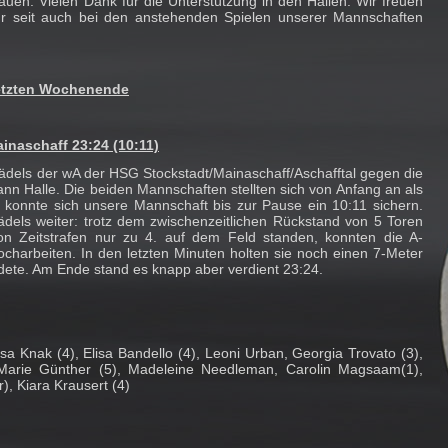
auen. Vielen Dank für die Unterstützung in den Hallen. Wir freuen
r seit auch bei den anstehenden Spielen unserer Mannschaften
letzten Wochenende
inaschaff 23:24 (10:11)
ädels der wA der HSG Stockstadt/Mainaschaff/Aschafftal gegen die
n Halle. Die beiden Mannschaften stellten sich von Anfang an als
s konnte sich unsere Mannschaft bis zur Pause ein 10:11 sichern.
dels weiter: trotz dem zwischenzeitlichen Rückstand von 5 Toren
on Zeitstrafen nur zu 4. auf dem Feld standen, konnten die A-
ocharbeiten. In den letzten Minuten holten sie noch einen 7-Meter
ndete. Am Ende stand es knapp aber verdient 23:24.
isa Knak (4), Elisa Bandello (4), Leoni Urban, Georgia Trovato (3),
Marie Günther (5), Madeleine Needleman, Carolin Magsaam(1),
), Kiara Krausert (4)