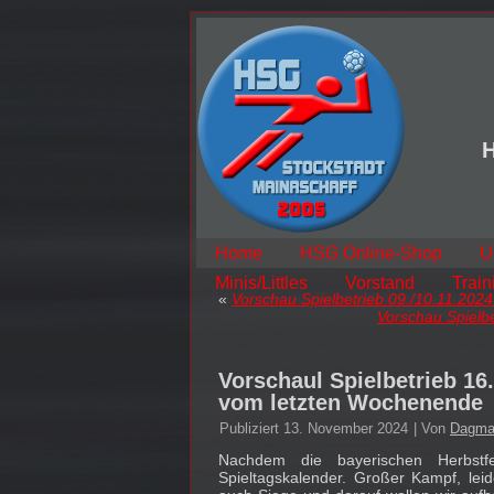
H
Home
HSG Online-Shop
U
Minis/Littles
Vorstand
Train
«
Vorschau Spielbetrieb 09./10.11.202
Vorschau Spielb
Vorschaul Spielbetrieb 16
vom letzten Wochenende
Publiziert
13. November 2024
|
Von
Dagma
Nachdem die bayerischen Herbst
Spieltagskalender. Großer Kampf, le