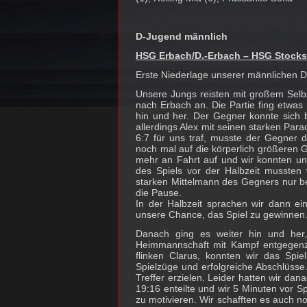
D-Jugend männlich
HSG Erbach/D.-Erbach – HSG Stockst
Erste Niederlage unserer männlichen 
Unsere Jungs reisten mit großem Sel
nach Erbach an. Die Partie fing etwas
hin und her. Der Gegner konnte sich b
allerdings Alex mit seinen starken Para
6:7 für uns traf, musste der Gegner 
noch mal auf die körperlich größeren
mehr an Fahrt auf und wir konnten uns
des Spiels vor der Halbzeit mussten 
starken Mittelmann des Gegners nur be
die Pause.
In der Halbzeit sprachen wir dann ei
unsere Chance, das Spiel zu gewinnen. 
Danach ging es weiter hin und her,
Heimmannschaft mit Kampf entgegenz
flinken Clarus, konnten wir das Spie
Spielzüge und erfolgreiche Abschlüsse
Treffer erzielen. Leider hatten wir d
19:16 enteilte und wir 5 Minuten vor 
zu motivieren. Wir schafften es auch n