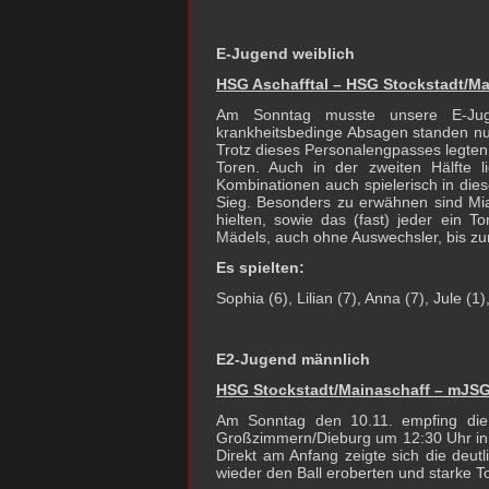
E-Jugend weiblich
HSG Aschafftal – HSG Stockstadt/Mai
Am Sonntag musste unsere E-Juge
krankheitsbedinge Absagen standen nur
Trotz dieses Personalengpasses legten w
Toren. Auch in der zweiten Hälfte 
Kombinationen auch spielerisch in die
Sieg. Besonders zu erwähnen sind Mia 
hielten, sowie das (fast) jeder ein To
Mädels, auch ohne Auswechsler, bis zu
Es spielten:
Sophia (6), Lilian (7), Anna (7), Jule (1)
E2-Jugend männlich
HSG Stockstadt/Mainaschaff – mJSG
Am Sonntag den 10.11. empfing die
Großzimmern/Dieburg um 12:30 Uhr in d
Direkt am Anfang zeigte sich die deut
wieder den Ball eroberten und starke T