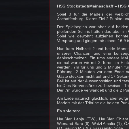
HSG Stockstadt/Mainaschaff – HSG A
Spiel 3 für die Mädels der weibl
Aschaffenburg. Klares Ziel 2 Punkte un
Der Spielbeginn war aber auf beiden 
pfeifenden Schiris hatten das aber im G
Spiel wie gewohnt aufziehen konnte
Vorsprung und gingen mir einem 16:9 i
Nun kam Halbzeit 2 und beide Manns
unserer Chancen und eine konsequen
dahinschmelzen. Ein ums andere Mal 
einmal waren wir mit 2 Toren im Hinte
werden. 7m für uns und 2 Minuten für
Führung. 2 Minuten vor dem Ende na
Gäste steckten nicht auf und 17 Sekunde
Ball ist auf der Aussenposition und ta
hieß es Nervenstärke zu beweisen. Tri
Der 7m wurde verwandelt und die 2 Pun
Am Ende natürlich glücklich, aber aufgr
Mädels mit der Tribüne die beiden Pun
Es spielten:
Haußler Lenja (TW), Haußler Chiara (
Wienand Sara (6), Watzl Amalia (1), Ö
(1), Reiling Mia (6), Frassanito Sofia