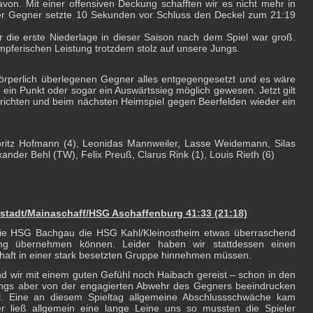
avon. Mit einer offensiven Deckung schafften wir es nicht mehr in
er Gegner setzte 10 Sekunden vor Schluss den Deckel zum 21:19
 die erste Niederlage in dieser Saison nach dem Spiel war groß.
mpferischen Leistung trotzdem stolz auf unsere Jungs.
rperlich überlegenen Gegner alles entgegengesetzt und es wäre
ein Punkt oder sogar ein Auswärtssieg möglich gewesen. Jetzt gilt
e richten und beim nächsten Heimspiel gegen Beerfelden wieder ein
oritz Hofmann (4), Leonidas Mannweiler, Lasse Weidemann, Silas
nder Behl (TW), Felix Preuß, Clarus Rink (1), Louis Rieth (6)
stadt/Mainaschaff/HSG Aschaffenburg 41:33 (21:18)
die HSG Bachgau die HSG Kahl/Kleinostheim etwas überraschend
rung übernehmen können. Leider haben wir stattdessen einen
haft in einer stark besetzten Gruppe hinnehmen müssen.
nd wir mit einem guten Gefühl noch Haibach gereist – schon in den
ungs aber von der engagierten Abwehr des Gegners beeindrucken
l. Eine an diesem Spieltag allgemeine Abschlussschwäche kam
er ließ allgemein eine lange Leine uns so mussten die Spieler