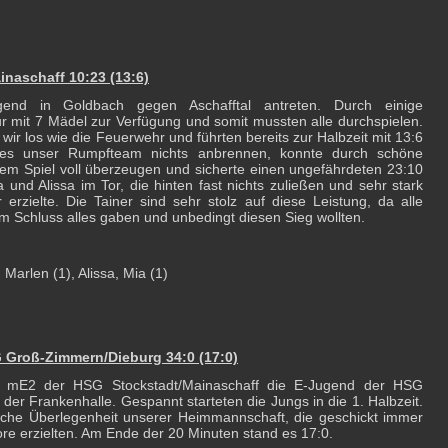
naschaff 10:23 (13:6)
nd in Goldbach gegen Aschafftal antreten. Durch einige
 mit 7 Mädel zur Verfügung und somit mussten alle durchspielen.
ir los wie die Feuerwehr und führten bereits zur Halbzeit mit 13:6
lies unser Rumpfteam nichts anbrennen, konnte durch schöne
sem Spiel voll überzeugen und sicherte einen ungefährdeten 23:10
und Alissa im Tor, die hinten fast nichts zuließen und sehr stark
r erzielte. Die Tainer sind sehr stolz auf diese Leistung, da alle
m Schluss alles gaben und unbedingt diesen Sieg wollten.
, Marlen (1), Alissa, Mia (1)
 Groß-Zimmern/Dieburg 34:0 (17:0)
 mE2 der HSG Stockstadt/Mainaschaff die E-Jugend der HSG
er Frankenhalle. Gespannt starteten die Jungs in die 1. Halbzeit.
liche Überlegenheit unserer Heimmannschaft, die geschickt immer
ore erzielten. Am Ende der 20 Minuten stand es 17:0.