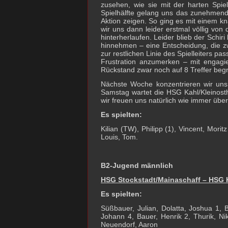
zusehen, wie sie mit der harten Spi
Spielhälfte gelang uns das zunehmend
Aktion zeigen. So ging es mit einem kn
wir uns dann leider erstmal völlig vo
hinterherlaufen. Leider blieb der Schiri
hinnehmen – eine Entscheidung, die zwa
zur restlichen Linie des Spielleiters p
Frustration anzumerken – mit engagi
Rückstand zwar noch auf 8 Treffer begr
Nächste Woche konzentrieren wir uns
Samstag wartet die HSG Kahl/Kleinosth
wir freuen uns natürlich wie immer über
Es spielten:
Kilian (TW), Philipp (1), Vincent, Moritz
Louis, Tom.
B2-Jugend männlich
HSG Stockstadt/Mainaschaff – HSG K
Es spielten:
Süßbauer, Julian, Dolatta, Joshua 1, 
Johann 4, Bauer, Henrik 2, Thurik, N
Neuendorf, Aaron