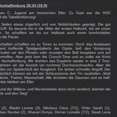
schaffenburg 35:34 (16:9)
ichen C- Jugend am heimischen Eller. Zu Gast war die HSG
d die Tabellenführung!
Seiten etwas zögerlich und von Nicklichkeiten geprägt. Die gut
riff. Es dauerte bis in die Mitte der ersten Halbzeit, bis wir unser
n. So schafften wir bis zur Halbzeit auch einen komfortablen
n die Pause.
chaften schafften es zu Toren zu kommen. Doch das Auslassen
t treffende Spielgestalterin der Gäste, ließ den Vorsprung
trafen wir den Pfosten oder mussten den Ball hergeben und auf
rtreffen. Aber jetzt kam die Crunch-Time und es sollte ein Krimi
 Aschaffenburg. Wir drehten das Ergebnis wieder in eine 2 Tore-
hmen wir die Auszeit um nochmal Durchzuschnaufen. Aber die
n vor Spielschluß der Ausgleich. Ein letzter schneller Angriff. Der
tsächlich können wir mit der Schlusssirene den 7m rausholen. Jetzt
büne, Trainer, Mannschaft, Alle drückten die Daumen und es half.
kte bleiben am Eller.
und der Willens- und Nervenstärke dann doch verdient, feierten die
kte und den Sieg!
2), Riedel Leonie (3), Nikolaus Clara (7/1), Ohler Sarah (1),
zkan Nurdan (2), Khavari Donya, Dörner Lionelle (7/2), Staab Lena