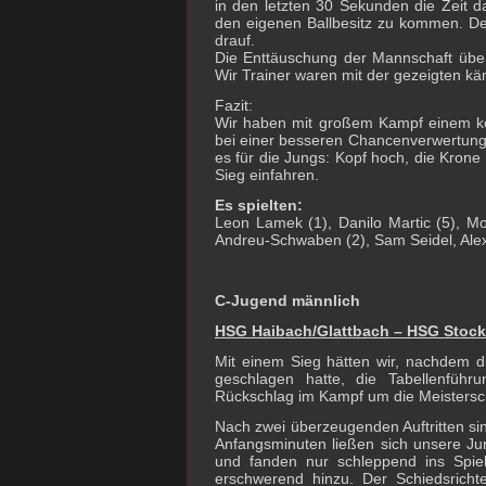
in den letzten 30 Sekunden die Zeit d
den eigenen Ballbesitz zu kommen. D
drauf.
Die Enttäuschung der Mannschaft über
Wir Trainer waren mit der gezeigten kä
Fazit:
Wir haben mit großem Kampf einem kö
bei einer besseren Chancenverwertung 
es für die Jungs: Kopf hoch, die Kron
Sieg einfahren.
Es spielten:
Leon Lamek (1), Danilo Martic (5), M
Andreu-Schwaben (2), Sam Seidel, Alexa
C-Jugend männlich
HSG Haibach/Glattbach – HSG Stock
Mit einem Sieg hätten wir, nachdem 
geschlagen hatte, die Tabellenfüh
Rückschlag im Kampf um die Meistersc
Nach zwei überzeugenden Auftritten si
Anfangsminuten ließen sich unsere J
und fanden nur schleppend ins Spie
erschwerend hinzu. Der Schiedsricht